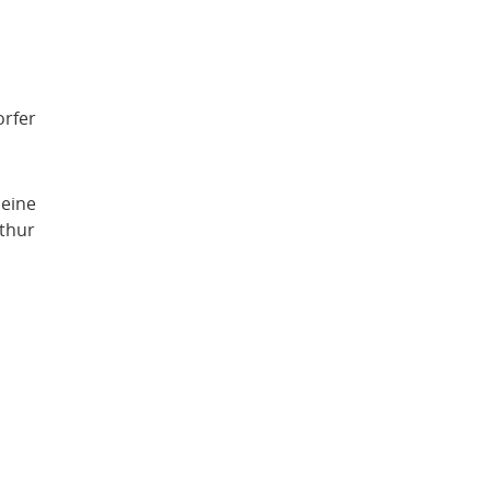
orfer
 eine
thur