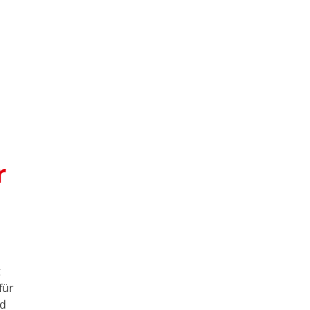
r
t
für
nd