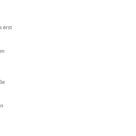
s erst
en
ße
en