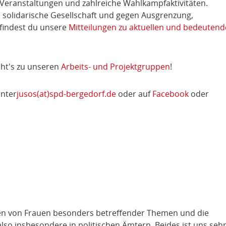
 Veranstaltungen und zahlreiche Wahlkampfaktivitäten.
solidarische Gesellschaft und gegen Ausgrenzung,
 findest du unsere
Mitteilungen zu aktuellen und bedeuten
eht's zu unseren
Arbeits- und Projektgruppen
!
nter
jusos(at)spd-bergedorf.de
oder auf
Facebook
oder
en von Frauen besonders betreffender Themen und die
also insbesondere in politischen Ämtern. Beides ist uns seh