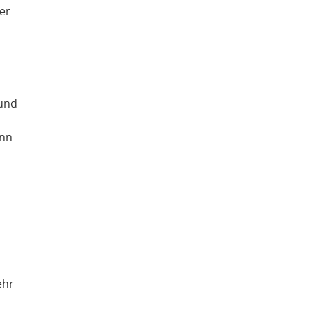
er
 und
ann
ehr