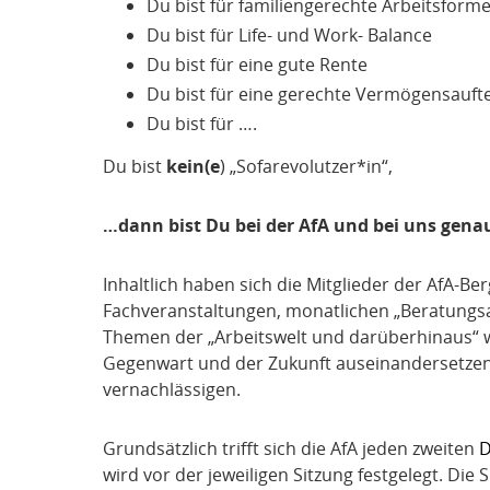
Du bist für familiengerechte Arbeitsform
Du bist für Life- und Work- Balance
Du bist für eine gute Rente
Du bist für eine gerechte Vermögensauft
Du bist für ….
Du bist
kein(e
) „Sofarevolutzer*in“,
…dann bist Du bei der AfA und bei uns genau 
Inhaltlich haben sich die Mitglieder der AfA
Fachveranstaltungen, monatlichen „Beratungsa
Themen der „Arbeitswelt und darüberhinaus“ w
Gegenwart und der Zukunft auseinandersetzen.
vernachlässigen.
Grundsätzlich trifft sich die AfA jeden zweiten
D
wird vor der jeweiligen Sitzung festgelegt. Die