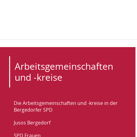
Kopfbereich
Sprungmarken-
Start
›
Arbeitsgemeinschaften und -kreise
(aktuell)
Navigation
Sie
sind
Hauptnavigation
hier
Inhaltsbereich
Arbeitsgemeinschaften
und -kreise
Themen-
Die Arbeitsgemeinschaften und -kreise in der
Navigation
Bergedorfer SPD
Jusos Bergedorf
SPD Frauen