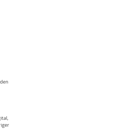
 den
ital,
riger